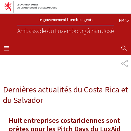
Aller au menu principal
Aller au contenu
FR
Le gouvernement luxembourgeois
FR
Ambassade du Luxembourg
à San José
AFFICHER
MENU
PRINCIPAL
PA
Dernières actualités du Costa Rica et
du Salvador
Huit entreprises costariciennes sont
prêtes pour les Pitch Days du LuxAid