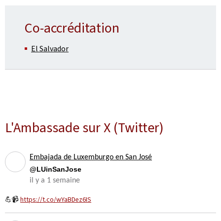
Co-accréditation
El Salvador
L'Ambassade sur X (Twitter)
Embajada de Luxemburgo en San José
@LUinSanJose
il y a 1 semaine
💪📹
https://t.co/wYaBDez6IS