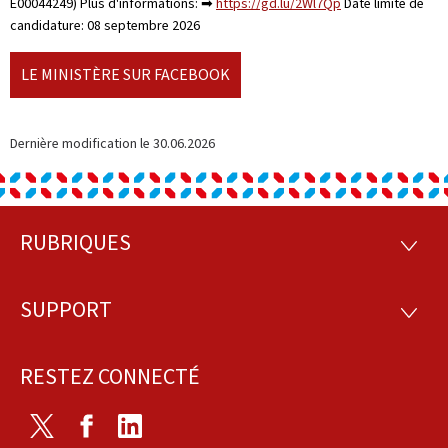
E00044249) Plus d'informations: ➡
https://gd.lu/2Wl7Qp
Date limite de
candidature: 08 septembre 2026
LE MINISTÈRE SUR FACEBOOK
Dernière modification le
30.06.2026
RUBRIQUES
Pied
RUBRI
de
SUPPORT
SUPP
page
RESTEZ CONNECTÉ
Twitter
Facebook
LinkedIn