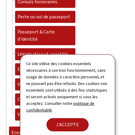
Consuls honoraires
Perte ou vol de passeport
Passeport & Carte
d'identité
Légalisation et apostille
Ce site utilise des cookies essentiels
Etudes
nécessaires à son bon fonctionnement, sans
usage de données à caractère personnel, et
ne pouvant pas être refusés. Des cookies non
Visa et immigration
essentiels sont utilisés à des fins statistiques
et seront activés uniquement si vous les
Organisez votre voyage
acceptez. Consulter notre
politique de
confidentialité
.
Visa vacances travail
J'ACCEPTE
Economie