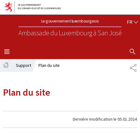
Aller au menu principal
Aller au contenu
FR
Le gouvernement luxembourgeois
FR
Ambassade du Luxembourg
à San José
AFFICHER
MENU
PRINCIPAL
Support
Plan du site
PA
Accueil
Plan du site
Dernière modification le
05.01.2024