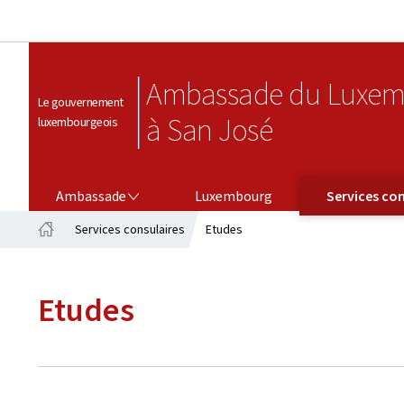
Ambassade du Luxem
Le gouvernement
à San José
luxembourgeois
AMBASSADE
SERVICES CONSULAIRES
Ambassade
Luxembourg
Services con
Services consulaires
Etudes
Accueil
Etudes