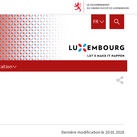
Lux
FRANÇAIS
FR
AFFICHER / MASQUER LA R
let's
mak
it
hap
TION
tation
PARTAG
Dernière modification le
20.01.2026