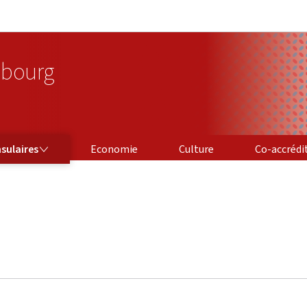
Aller au menu principal
Aller au contenu
bourg
CO-ACCRÉDITA
sulaires
Economie
Culture
Co-accrédi