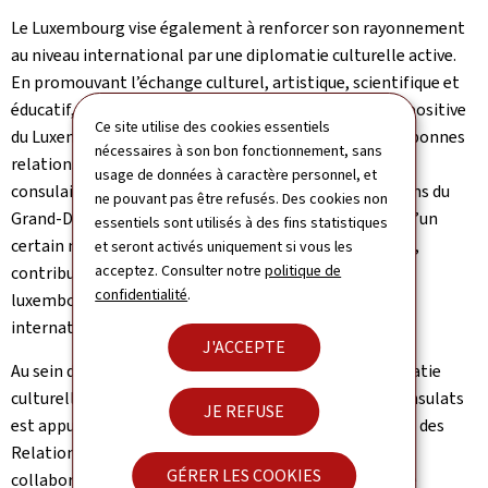
Le Luxembourg vise également à renforcer son rayonnement
au niveau international par une diplomatie culturelle active.
En promouvant l’échange culturel, artistique, scientifique et
éducatif, la diplomatie culturelle contribue à l’image positive
Ce site utilise des cookies essentiels
du Luxembourg à l’étranger et au développement des bonnes
nécessaires à son bon fonctionnement, sans
relations avec d’autres pays. Le réseau diplomatique et
usage de données à caractère personnel, et
consulaire luxembourgeois, et en particulier les Maisons du
ne pouvant pas être refusés. Des cookies non
Grand-Duché de Luxembourg (MGDL) établies au sein d’un
essentiels sont utilisés à des fins statistiques
certain nombre de représentations à travers le monde,
et seront activés uniquement si vous les
acceptez. Consulter notre
politique de
contribuent proactivement à promouvoir la culture
confidentialité
.
luxembourgeoise dans toute sa diversité à l’échelle
internationale.
J'ACCEPTE
Au sein du Ministère des Affaires étrangères, la diplomatie
culturelle mise en œuvre par les ambassades et les consulats
JE REFUSE
est appuyée par la Direction des Affaires consulaires et des
Relations culturelles internationales, en étroite
GÉRER LES COOKIES
collaboration avec d’autres administrations tels que le