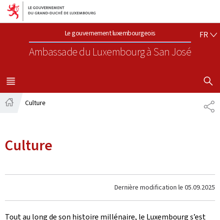
Aller au menu principal
Aller au contenu
FR
Le gouvernement luxembourgeois
FR
Ambassade du Luxembourg
à San José
AFFICHER
MENU
PRINCIPAL
Culture
PA
Accueil
Culture
Dernière modification le
05.09.2025
Tout au long de son histoire millénaire, le Luxembourg s’est