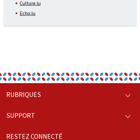
Culture.lu
Echo.lu
RUBRIQUES
Pied
RUBRI
de
SUPPORT
SUPP
page
RESTEZ CONNECTÉ