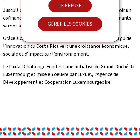
JE REFUSE
Jusqu’à quatre propositions seront choisies pour recevoir un
cofinancement de EUR 120,000 par entreprise. Les gagnants
GÉRER LES COOKIES
seront annoncés dans le cours de cette année.
Grâce à cette nouvelle étape, le LuxAid Challenge Fund guide
l’innovation du Costa Rica vers une croissance économique,
sociale et d’impact sur l’environnement.
Le LuxAid Challenge Fund est une initiative du Grand-Duché du
Luxembourg et mise en oeuvre par LuxDev, l’Agence de
Développement et Coopération Luxembourgeoise.