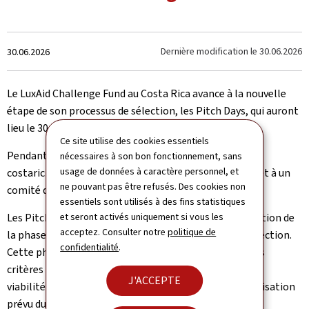
Crée
Dernière modification le
30.06.2026
30.06.2026
le
Le LuxAid Challenge Fund au Costa Rica avance à la nouvelle
étape de son processus de sélection, les Pitch Days, qui auront
lieu le 30 juin et le 1 juillet 2026.
Ce site utilise des cookies essentiels
Pendant des sessions en présentiel, huit entreprises
nécessaires à son bon fonctionnement, sans
usage de données à caractère personnel, et
costariciennes présélectionnées exposeront leur projet à un
ne pouvant pas être refusés. Des cookies non
comité d’évaluation.
essentiels sont utilisés à des fins statistiques
et seront activés uniquement si vous les
Les Pitch Days marquent la transition entre la finalisation de
acceptez. Consulter notre
politique de
la phase de « due diligence » et la décision finale de sélection.
confidentialité
.
Cette phase permettra d’analyser les projets selon des
critères tels que l’innovation, le potentiel d’impact, la
J'ACCEPTE
viabilité et la capacité de mise en œuvre ainsi que l’utilisation
prévu du cofinancement.