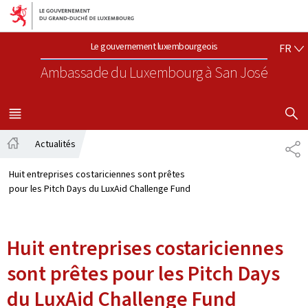
Aller au menu principal
Aller au contenu
FR
Le gouvernement luxembourgeois
FR
Ambassade du Luxembourg
à San José
AFFICHER
MENU
PRINCIPAL
Actualités
PA
Accueil
Huit entreprises costariciennes sont prêtes
pour les Pitch Days du LuxAid Challenge Fund
Huit entreprises costariciennes
sont prêtes pour les Pitch Days
du LuxAid Challenge Fund