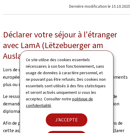
Dernière modification le
15.10.2025
Déclarer votre séjour à l'étranger
avec LamA (Lëtzebuerger am
Ausland)
Ce site utilise des cookies essentiels
nécessaires à son bon fonctionnement, sans
Lors de déplacements ponctuels ou prolongés (Union
usage de données à caractère personnel, et
européenne ou autre), il n’est pas exclu que des désagréments
ne pouvant pas être refusés. Des cookies non
plus ou moins importants puissent survenir.
essentiels sont utilisés à des fins statistiques
et seront activés uniquement si vous les
Le ressortissant luxembourgeois a alors la possibilité de
acceptez. Consulter notre
politique de
demander une assistance consulaire auprès d’une mission
confidentialité
.
diplomatique ou consulaire compétente.
J'ACCEPTE
Afin de pouvoir bénéficier dans les meilleures conditions de
cette assistance, les voyageurs ont la possibilité de déclarer