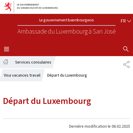
Aller au menu principal
Aller au contenu
FR
Le gouvernement luxembourgeois
FR
Ambassade du Luxembourg
à San José
AFFICHER
MENU
PRINCIPAL
Services consulaires
PA
Accueil
Visa vacances travail
Départ du Luxembourg
Départ du Luxembourg
Dernière modification le
06.02.2025