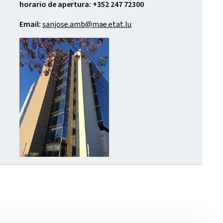
horario de apertura: +352 247 72300
Email:
sanjose.amb@mae.etat.lu