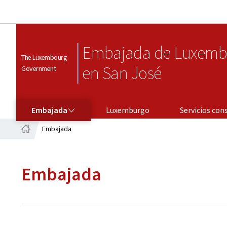
Embajada de Luxemb
The Luxembourg
en San José
Government
EMBAJADA
SERVICIOS CONSULARES
Embajada
Luxemburgo
Servicios con
Embajada
Página
principal
Embajada