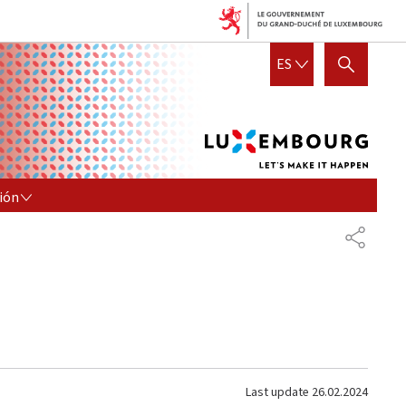
Lux
ESPAÑOL
ES
SHOW HIDE SEARCH
let's
mak
it
hap
N
ión
COMPA
Last update
26.02.2024