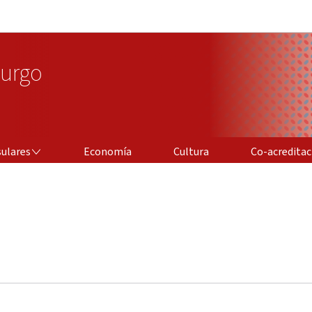
Aller au menu principal
Aller au contenu
urgo
CO-ACREDITACIÓ
sulares
Economía
Cultura
Co-acreditac