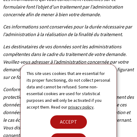
formulaire font l’objet d’un traitement par l’administration
concernée afin de mener à bien votre demande.
Ces informations sont conservées pour la durée nécessaire par
l’administration à la réalisation de la finalité du traitement.
Les destinataires de vos données sont les administrations
compétentes dans le cadre du traitement de votre demande.
Veuillez-vous adresser à l’administration concernée par votre
demande pour connaître les destinataires des données figurant
This site uses cookies that are essential for
sur ce formulaire.
its proper functioning, do not collect personal
data and cannot be refused. Some non-
Conformément au règlement (UE) 2016/679 relatif à la
essential cookies are used for statistical
protection des personnes physiques à l'égard du traitement des
purposes and will only be activated if you
données à caractère personnel et à la libre circulation de ces
accept them. Read our
privacy policy
.
données, vous bénéficiez d’un droit d’accès, de rectification et
le cas échéant d’effacement des informations vous concernant.
ACCEPT
Vous disposez également du droit de retirer votre
consentement à tout moment.