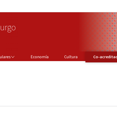
Aller au menu principal
Aller au contenu
urgo
CO-ACREDITACIÓN
ulares
Economía
Cultura
Co-acredita