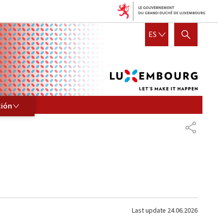
Lux
ESPAÑOL
ES
SHOW HIDE SEARCH
let's
mak
it
hap
ción
COMPA
Last update
24.06.2026