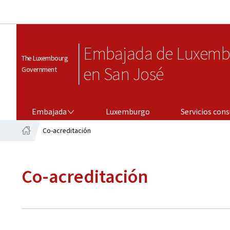
Embajada de Luxemb
The Luxembourg
en San José
Government
EMBAJADA
SERVICIOS CONSULARES
Embajada
Luxemburgo
Servicios cons
Co-acreditación
Página
principal
Co-acreditación