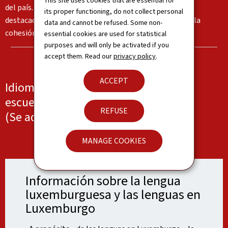
This site uses cookies that are essential for
del país. En conjunto, estas lenguas forman una parte
its proper functioning, do not collect personal
destacada de la identidad del país y sirven de base para la
data and cannot be refused. Some non-
cohesión social.
essential cookies are used for statistical
purposes and will only be activated if you
accept them. Read our
privacy policy
.
ACCEPT
Idiomas hablados en el trabajo, en la
escuela y/o en casa
REFUSE
(Se admiten múltiples respuestas).
© SIP - Statec RP2021, nr.8
MANAGE COOKIES
Información sobre la lengua
luxemburguesa y las lenguas en
Luxemburgo