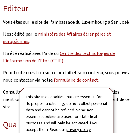
Editeur
Vous êtes sur le site de l'ambassade du Luxembourg à San José.
Il est édité par le
ministère des Affaires étrangères et
européennes
.
Il a été réalisé avec l'aide du
Centre des technologies de
l'information de l'Etat (CTIE)
.
Pour toute question sur ce portail et son contenu, vous pouvez
nous contacter via notre
formulaire de contact
.
Consultez la
notice légale
pour prendre connaissance des
This site uses cookies that are essential for
mentions légales et des informations sur l’hébergement de ce
its proper functioning, do not collect personal
site.
data and cannot be refused. Some non-
essential cookies are used for statistical
Qualité
purposes and will only be activated if you
accept them. Read our
privacy policy
.