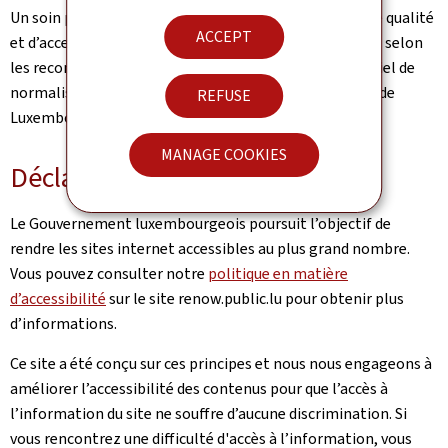
Un soin particulier a été pris pour garantir un niveau de qualité
ACCEPT
et d’accessibilité satisfaisant. Ce portail est développé selon
les recommandations du référentiel Renow (Référentiel de
normalisation web du gouvernement du Grand-Duché de
REFUSE
Luxembourg).
MANAGE COOKIES
Déclaration d’accessibilité
Le Gouvernement luxembourgeois poursuit l’objectif de
rendre les sites internet accessibles au plus grand nombre.
Vous pouvez consulter notre
politique en matière
d’accessibilité
sur le site renow.public.lu pour obtenir plus
d’informations.
Ce site a été conçu sur ces principes et nous nous engageons à
améliorer l’accessibilité des contenus pour que l’accès à
l’information du site ne souffre d’aucune discrimination. Si
vous rencontrez une difficulté d'accès à l’information, vous