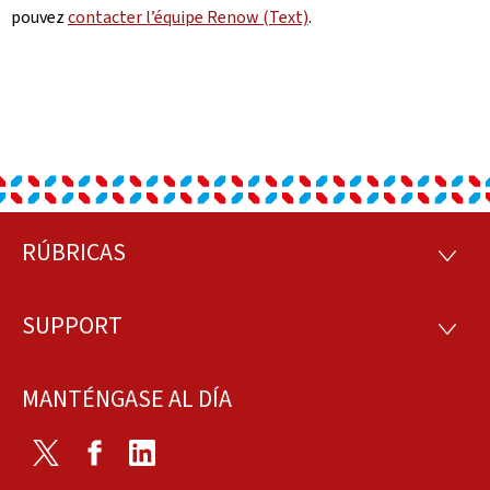
pouvez
contacter l’équipe Renow (Text)
.
RÚBRICAS
Pie
RÚBRI
de
SUPPORT
SUPP
página
MANTÉNGASE AL DÍA
Twitter
Facebook
LinkedIn