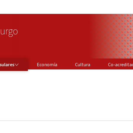
Aller au menu principal
Aller au contenu
urgo
CO-ACREDITACIÓ
sulares
Economía
Cultura
Co-acredita