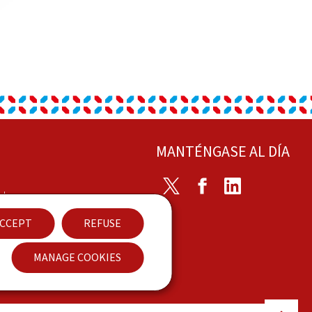
MANTÉNGASE AL DÍA
Twitter
Facebook
LinkedIn
cto
CCEPT
REFUSE
bilidad
MANAGE COOKIES
Back