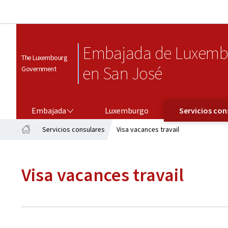
Embajada de Luxemb
The Luxembourg
en San José
Government
EMBAJADA
SERVICIOS CONSULARES
Embajada
Luxemburgo
Servicios con
Servicios consulares
Visa vacances travail
Página
principal
Visa vacances travail