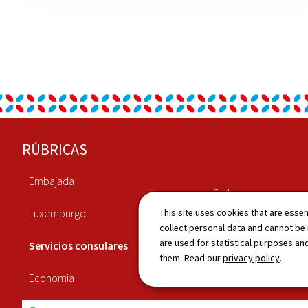
Pie
RÚBRICAS
de
Embajada
página
Cultura
Luxemburgo
This site uses cookies that are essen
Noticias
collect personal data and cannot be
are used for statistical purposes and
Servicios consulares
Publicaciones
them. Read our
privacy policy
.
Economía