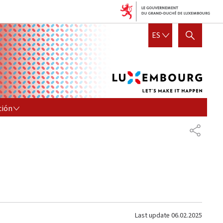
Lux
ESPAÑOL
ES
SHOW HIDE SEARCH
let's
mak
it
hap
N
ción
COMPA
Last update
06.02.2025