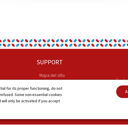
SUPPORT
Mapa del sitio
Conta
Acerca de
tial for its proper functioning, do not
A
Accesi
 refused. Some non-essential cookies
 will only be activated if you accept
Aviso legal