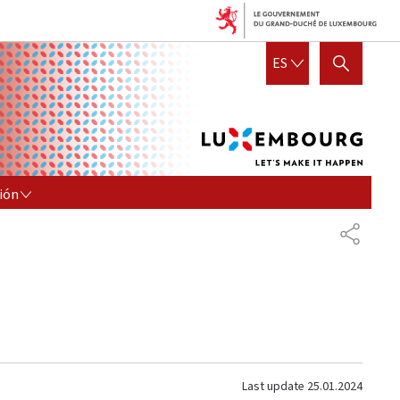
Lux
ESPAÑOL
ES
SHOW HIDE SEARCH
let's
mak
it
hap
N
ión
COMPA
Last update
25.01.2024