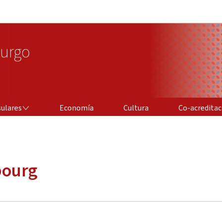
Aller au menu principal
Aller au contenu
urgo
CO-ACREDITACIÓ
sulares
Economía
Cultura
Co-acreditac
bourg