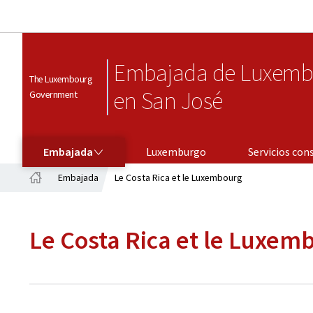
Embajada de Luxemb
The Luxembourg
en San José
Government
EMBAJADA
SERVICIOS CONSULARES
Embajada
Luxemburgo
Servicios con
Embajada
Le Costa Rica et le Luxembourg
Página
principal
Le Costa Rica et le Luxem